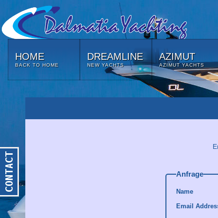
HOME
DREAMLINE
AZIMUT
BACK TO HOME
NEW YACHTS
AZIMUT YACHTS
E
Anfrage
Name
Email Addres