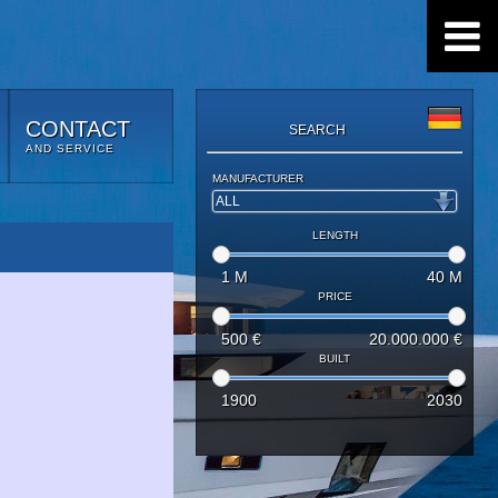
CONTACT
SEARCH
AND SERVICE
MANUFACTURER
LENGTH
1
M
40
M
PRICE
500
€
20.000.000
€
BUILT
1900
2030